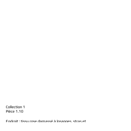
Collection 1
Pièce 1.10
Endroit : tissu rose damassé à losanges, stras et
perles en verre, cousus, issus de coiffes