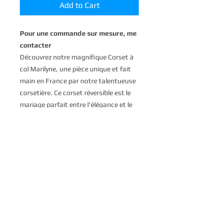
Add to Cart
Pour une commande sur mesure, me
contacter
Découvrez notre magnifique Corset à
col Marilyne, une pièce unique et fait
main en France par notre talentueuse
corsetière. Ce corset réversible est le
mariage parfait entre l'élégance et le
confort, avec des baleines en acier
spiralé et un intérieur en satin beige
pour un ajustement parfait. Le col en
soie plissée et les dentelles apposées
complètent le look sophistiqué de ce
corset, faisant de lui un véritable chef-
d'œuvre artisanal. Que ce soit pour
votre mariage, une soirée spéciale, un
événement élégant ou simplement