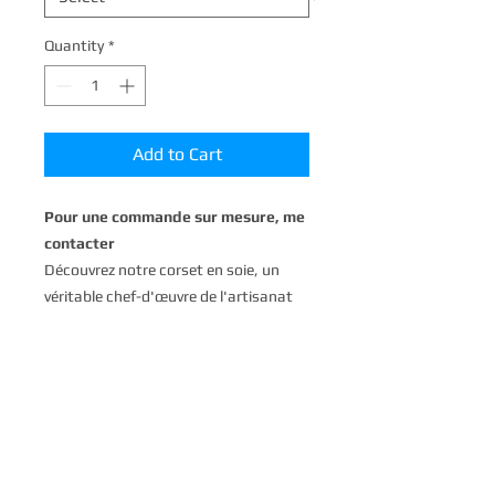
Quantity
*
Add to Cart
Pour une commande sur mesure, me
contacter
Découvrez notre corset en soie, un
véritable chef-d'œuvre de l'artisanat
français. Chaque pièce est faite à la
main en France, garantissant ainsi un
travail de qualité et une attention
particulière aux détails. Notre corset
en soie est une pièce unique, conçue
pour mettre en valeur votre silhouette
de façon élégante et sophistiquée.