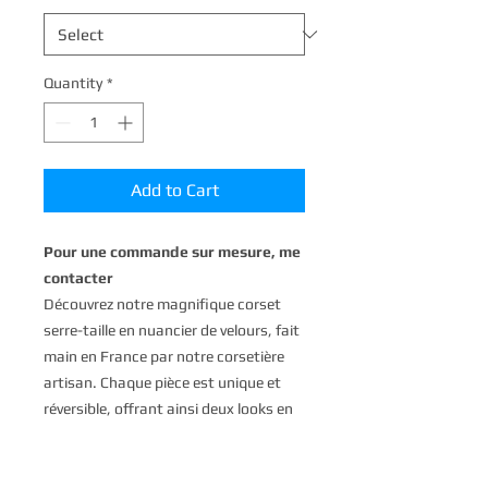
Quantity
*
Add to Cart
Pour une commande sur mesure, me
contacter
Découvrez notre magnifique corset
serre-taille en nuancier de velours, fait
main en France par notre corsetière
artisan. Chaque pièce est unique et
réversible, offrant ainsi deux looks en
un seul corset. Les baleines en acier
spiralé assurent un maintien
impeccable, tandis que l'intérieur en