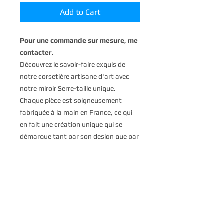
Add to Cart
Pour une commande sur mesure, me
contacter.
Découvrez le savoir-faire exquis de
notre corsetière artisane d'art avec
notre miroir Serre-taille unique.
Chaque pièce est soigneusement
fabriquée à la main en France, ce qui
en fait une création unique qui se
démarque tant par son design que par
sa qualité. Le serre-taille est orné de
miroirs décoratifs, ajoutant une
touche d'élégance et d'allure à
n'importe quelle tenue. Que vous
recherchiez une pièce tendance pour
une occasion spéciale ou un ajout
étonnant à votre garde-robe de tous