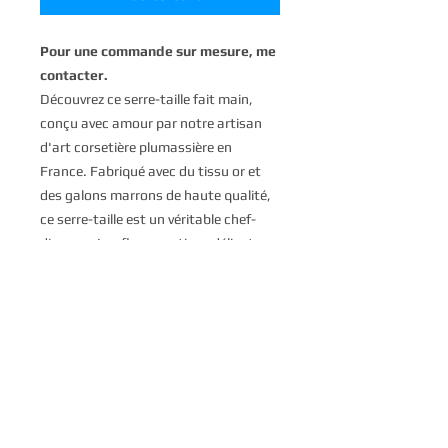
Pour une commande sur mesure, me
contacter.
Découvrez ce serre-taille fait main,
conçu avec amour par notre artisan
d'art corsetière plumassière en
France. Fabriqué avec du tissu or et
des galons marrons de haute qualité,
ce serre-taille est un véritable chef-
d'œuvre. Les fleurs en tissu délicates
sur les hanches ajoutent une touche
de féminité, tandis que le liseret de
plumes apporte une touche de
glamour et d'originalité. Ce serre-taille
et plumes marrons est l'accessoire
parfait pour compléter votre tenue et
attirer tous les regards. Chaque détail
de ce serre-taille a été soigneusement