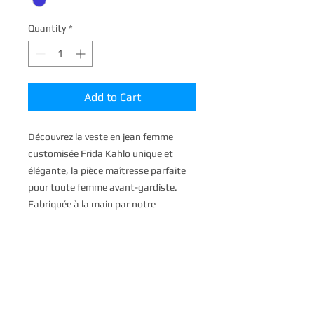
Quantity
*
Add to Cart
Découvrez la veste en jean femme
customisée Frida Kahlo unique et
élégante, la pièce maîtresse parfaite
pour toute femme avant-gardiste.
Fabriquée à la main par notre
talentueuse créatrice, cette veste en
jean unique en son genre présente une
superbe applique sur le thème de
l'emblématique Frida Kahlo, ajoutant
une touche artistique à votre garde-
robe. Fabriquée à partir de