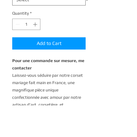
Quantity
*
Add to Cart
Pour une commande sur mesure, me
contacter
Laissez-vous séduire par notre corset
mariage fait main en France, une
magnifique pièce unique
confectionnée avec amour par notre
artisan d'art, corsetière, et
plumassière. Ce corset est
l'incarnation du luxe et de l'élégance,
avec ses baleines en acier spiralé
offrant un maintien parfait et son